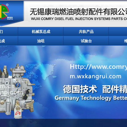
们
机械泵总成
共轨产品
总成
油咀
试验台